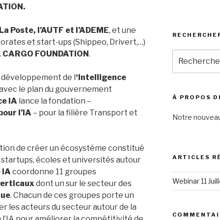
ATION.
La Poste, l’AUTF et l’ADEME
, et une
RECHERCHE
rates et start-ups (Shippeo, Drivert,…)
IA CARGO FOUNDATION
.
Recherche
pour
:
e développement de l
‘Intelligence
 avec le plan du gouvernement
À PROPOS D
e IA
lance la fondation –
our l’IA
– pour la filière Transport et
Notre nouveau
tion de créer un écosystème constitué
ARTICLES R
startups, écoles et universités autour
 IA
coordonne 11 groupes
Webinar 11 Jui
verticaux
dont un sur le secteur des
que
. Chacun de ces groupes porte un
 les acteurs du secteur autour de la
COMMENTAI
l’IA pour améliorer la compétitivité de