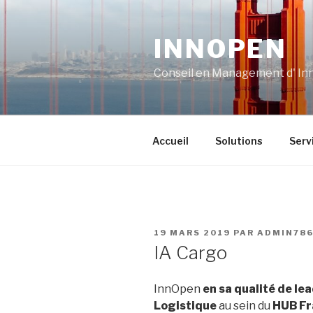
Aller
au
INNOPEN
contenu
principal
Conseil en Management d' Inn
Accueil
Solutions
Serv
PUBLIÉ
19 MARS 2019
PAR
ADMIN786
LE
IA Cargo
InnOpen
en sa qualité de l
Logistique
au sein
du
HUB Fr