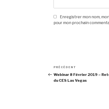
Enregistrer mon nom, mon 
pour mon prochain commenta
Navigation
PRÉCÉDENT
Article
de
précédent
Webinar 8 Février 2019 – Ret
du CES Las Vegas
l’article