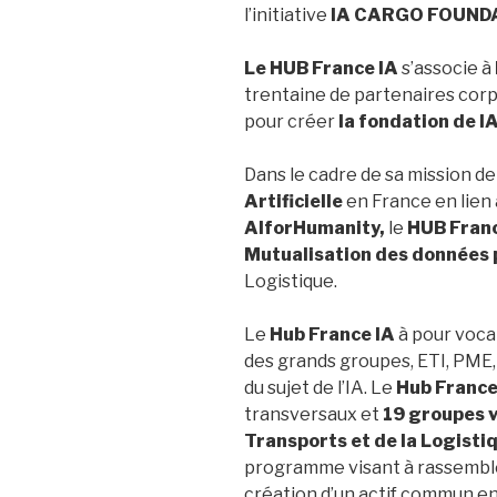
l’initiative
IA CARGO FOUND
Le HUB France IA
s’associe à
trentaine de partenaires corpo
pour créer
la
fondation de 
Dans le cadre de sa mission d
Artificielle
en France en lien
AIforHumanity,
le
HUB Franc
Mutualisation des données p
Logistique.
Le
Hub France IA
à pour voca
des grands groupes, ETI, PME, 
du sujet de l’IA. Le
Hub France
transversaux et
19 groupes 
Transports et de la Logisti
programme visant à rassembler
création d’un actif commun en 