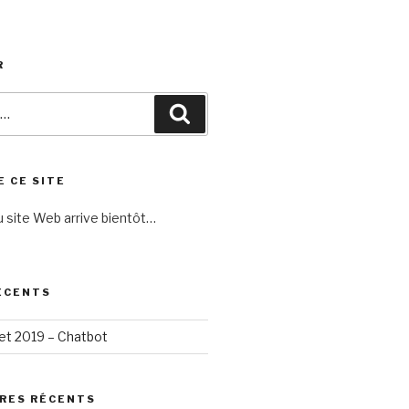
R
Recherche
E CE SITE
 site Web arrive bientôt…
ÉCENTS
llet 2019 – Chatbot
RES RÉCENTS