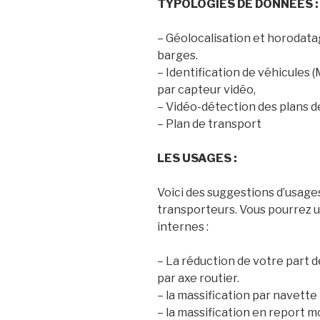
TYPOLOGIES DE DONNEES :
– Géolocalisation et horodatag
barges.
– Identification de véhicules 
par capteur vidéo,
– Vidéo-détection des plans 
– Plan de transport
LES USAGES :
Voici des suggestions d’usage
transporteurs. Vous pourrez u
internes :
– La réduction de votre part 
par axe routier.
– la massification par navette 
– la massification en report mod