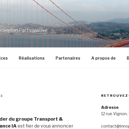
ovation Participative
ices
Réalisations
Partenaires
A propos de
B
RETROUVEZ
3
Adresse
12 rue Vignon,
eader du groupe Transport &
ance IA
est fier de vous annoncer
contact@innop