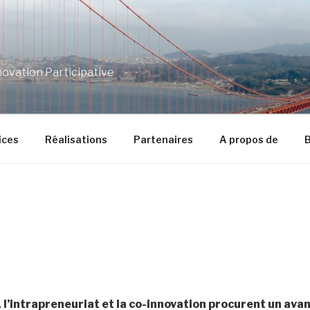
ovation Participative
ices
Réalisations
Partenaires
A propos de
B
, l’intrapreneuriat et la co-innovation procurent un ava