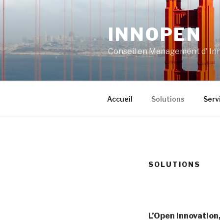
Aller
au
INNOPEN
contenu
principal
Conseil en Management d' Inn
Accueil
Solutions
Serv
SOLUTIONS
L’Open Innovation